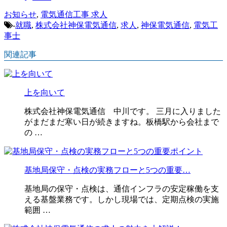
お知らせ
,
電気通信工事 求人
-
就職
,
株式会社神保電気通信
,
求人
,
神保電気通信
,
電気工
事士
関連記事
上を向いて
株式会社神保電気通信 中川です。 三月に入りました
がまだまだ寒い日が続きますね。板橋駅から会社まで
の …
基地局保守・点検の実務フローと5つの重要…
基地局の保守・点検は、通信インフラの安定稼働を支
える基盤業務です。しかし現場では、定期点検の実施
範囲 …