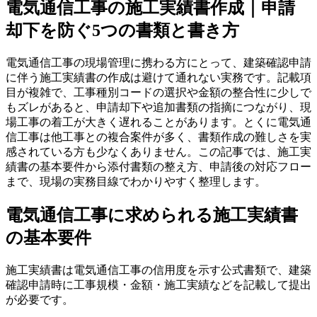
電気通信工事の施工実績書作成｜申請
却下を防ぐ5つの書類と書き方
電気通信工事の現場管理に携わる方にとって、建築確認申請
に伴う施工実績書の作成は避けて通れない実務です。記載項
目が複雑で、工事種別コードの選択や金額の整合性に少しで
もズレがあると、申請却下や追加書類の指摘につながり、現
場工事の着工が大きく遅れることがあります。とくに電気通
信工事は他工事との複合案件が多く、書類作成の難しさを実
感されている方も少なくありません。この記事では、施工実
績書の基本要件から添付書類の整え方、申請後の対応フロー
まで、現場の実務目線でわかりやすく整理します。
電気通信工事に求められる施工実績書
の基本要件
施工実績書は電気通信工事の信用度を示す公式書類で、建築
確認申請時に工事規模・金額・施工実績などを記載して提出
が必要です。