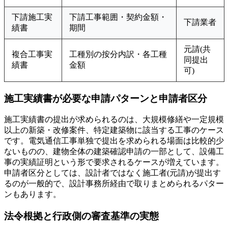
下請施工実
下請工事範囲・契約金額・
下請業者
績書
期間
元請(共
複合工事実
工種別の按分内訳・各工種
同提出
績書
金額
可)
施工実績書が必要な申請パターンと申請者区分
施工実績書の提出が求められるのは、大規模修繕や一定規模
以上の新築・改修案件、特定建築物に該当する工事のケース
です。電気通信工事単独で提出を求められる場面は比較的少
ないものの、建物全体の建築確認申請の一部として、設備工
事の実績証明という形で要求されるケースが増えています。
申請者区分としては、設計者ではなく施工者(元請)が提出す
るのが一般的で、設計事務所経由で取りまとめられるパター
ンもあります。
法令根拠と行政側の審査基準の実態