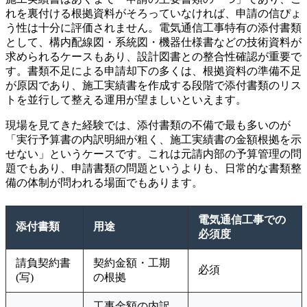
れを裏付ける根拠資料がそろっていなければ、申請の信ぴょ
う性は十分に評価されません。電気通信工事特有の添付書類
として、構内配線図・系統図・機器仕様書などの技術資料が
求められるケースもあり、設計図書との整合性確認が重要で
す。書類不足による申請却下の多くは、根拠資料の準備不足
が原因であり、施工実績書を作成する段階で添付書類のリス
トを並行して整える運用が望ましいといえます。
現場を見てきた経験では、添付書類の不備で最も多いのが
「実行予算書の内訳明細が粗く、施工実績書の金額根拠を示
せない」というケースです。これは元請内部の予算管理の問
題でもあり、申請書類の問題というよりも、日常的な書類整
備の体制が問われる場面でもあります。
電気通信工事での
添付書類
用途
必須度
請負契約書
契約金額・工期
必須
(写)
の根拠
工事金額の内訳