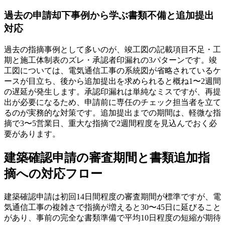
過去の申請却下事例から学ぶ書類不備と追加提出
対応
過去の指摘事例として多いのが、竣工図の記載項目不足・工
期と施工体制表のズレ・承認者印漏れの3パターンです。竣
工図については、電気通信工事の系統図が省略されているケ
ースが目立ち、後から追加提出を求められると概ね1〜2週間
の遅延が発生します。承認印漏れは単純なミスですが、再提
出が必要になるため、申請前に専任のチェック担当者を立て
るのが実務的な対策です。追加提出までの期間は、軽微な指
摘で3〜5営業日、重大な指摘で2週間程度を見込んでおく必
要があります。
建築確認申請の審査期間と書類追加指
摘への対応フロー
建築確認申請は初回14日間程度の審査期間が標準ですが、電
気通信工事の複雑さで指摘が増えると30〜45日に延びること
があり、事前の完全な書類準備で平均10日程度の短縮が期待