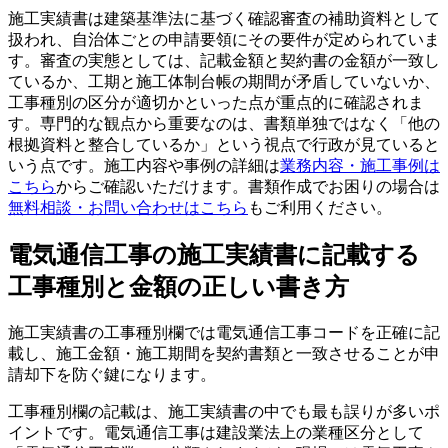
施工実績書は建築基準法に基づく確認審査の補助資料として
扱われ、自治体ごとの申請要領にその要件が定められていま
す。審査の実態としては、記載金額と契約書の金額が一致し
ているか、工期と施工体制台帳の期間が矛盾していないか、
工事種別の区分が適切かといった点が重点的に確認されま
す。専門的な観点から重要なのは、書類単独ではなく「他の
根拠資料と整合しているか」という視点で行政が見ていると
いう点です。施工内容や事例の詳細は
業務内容・施工事例は
こちら
からご確認いただけます。書類作成でお困りの場合は
無料相談・お問い合わせはこちら
もご利用ください。
電気通信工事の施工実績書に記載する
工事種別と金額の正しい書き方
施工実績書の工事種別欄では電気通信工事コードを正確に記
載し、施工金額・施工期間を契約書類と一致させることが申
請却下を防ぐ鍵になります。
工事種別欄の記載は、施工実績書の中でも最も誤りが多いポ
イントです。電気通信工事は建設業法上の業種区分として