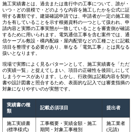
施工実績書とは、過去または進行中の工事について、誰が・
いつ・どの規模で・どのような内容を施工したかを公式に証
明する書類です。建築確認申請では、申請者が一定の施工能
力を有していることを示す根拠資料の一つとして扱われ、申
請内容と実際の工事実態が一致していることを審査側が確認
するために用いられます。電気通信工事を含む案件では、通
信ケーブル敷設・構内配線・屋内配管などの工種ごとに記載
項目を整理する必要があり、単なる「電気工事」とは異なる
扱いとなります。
現場で実際によく見るパターンとして、施工実績書を「ただ
の実績一覧」と捉えてしまい、項目の正確性を後回しにして
しまうケースがあります。しかし、行政側は記載内容を契約
書や設計図書と照合するため、表面的な記入では審査指摘の
対象になりやすいのが実態です。
実績書の種
記載必須項目
提出者
類
施工実績書
工事概要・実績金額・施工
施工業者
(標準様式)
期間・対象工事種別
(元請)