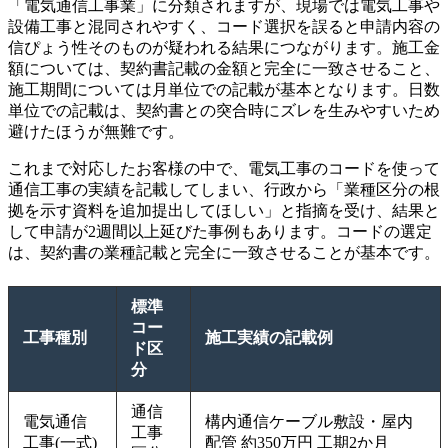
「電気通信工事業」に分類されますが、現場では電気工事や
設備工事と混同されやすく、コード選択を誤ると申請内容の
信ぴょう性そのものが疑われる結果につながります。施工金
額については、契約書記載の金額と完全に一致させること、
施工期間については月単位での記載が基本となります。日数
単位での記載は、契約書との突合時にズレを生みやすいため
避けたほうが無難です。
これまで対応したお客様の中で、電気工事のコードを使って
通信工事の実績を記載してしまい、行政から「業種区分の根
拠を示す資料を追加提出してほしい」と指摘を受け、結果と
して申請が2週間以上延びた事例もあります。コードの選定
は、契約書の業種記載と完全に一致させることが基本です。
標準
コー
工事種別
施工実績の記載例
ド区
分
通信
電気通信
構内通信ケーブル敷設・屋内
工事
工事(一式)
配管 約350万円 工期2か月