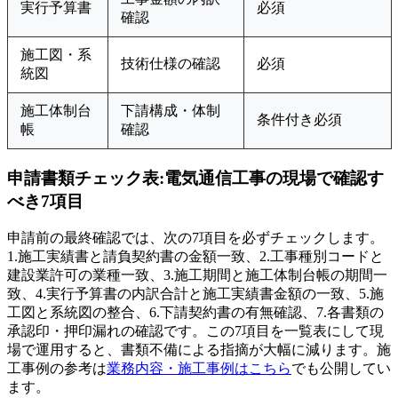
実行予算書
必須
確認
施工図・系
技術仕様の確認
必須
統図
施工体制台
下請構成・体制
条件付き必須
帳
確認
申請書類チェック表:電気通信工事の現場で確認す
べき7項目
申請前の最終確認では、次の7項目を必ずチェックします。
1.施工実績書と請負契約書の金額一致、2.工事種別コードと
建設業許可の業種一致、3.施工期間と施工体制台帳の期間一
致、4.実行予算書の内訳合計と施工実績書金額の一致、5.施
工図と系統図の整合、6.下請契約書の有無確認、7.各書類の
承認印・押印漏れの確認です。この7項目を一覧表にして現
場で運用すると、書類不備による指摘が大幅に減ります。施
工事例の参考は
業務内容・施工事例はこちら
でも公開してい
ます。