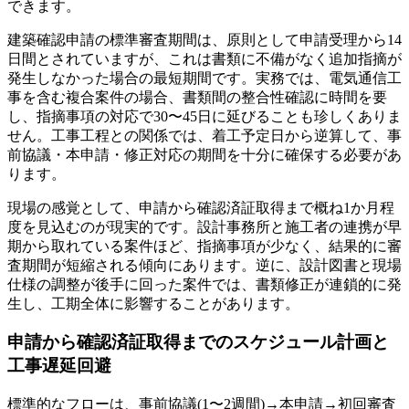
できます。
建築確認申請の標準審査期間は、原則として申請受理から14
日間とされていますが、これは書類に不備がなく追加指摘が
発生しなかった場合の最短期間です。実務では、電気通信工
事を含む複合案件の場合、書類間の整合性確認に時間を要
し、指摘事項の対応で30〜45日に延びることも珍しくありま
せん。工事工程との関係では、着工予定日から逆算して、事
前協議・本申請・修正対応の期間を十分に確保する必要があ
ります。
現場の感覚として、申請から確認済証取得まで概ね1か月程
度を見込むのが現実的です。設計事務所と施工者の連携が早
期から取れている案件ほど、指摘事項が少なく、結果的に審
査期間が短縮される傾向にあります。逆に、設計図書と現場
仕様の調整が後手に回った案件では、書類修正が連鎖的に発
生し、工期全体に影響することがあります。
申請から確認済証取得までのスケジュール計画と
工事遅延回避
標準的なフローは、事前協議(1〜2週間)→本申請→初回審査