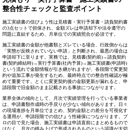
整合性チェックと監査ポイント
施工実績書の信ぴょう性は見積書・実行予算書・請負契約書
の3点セットで担保され、金額ズレは申請却下や法令遵守の
問題に直結するため、月単位での実績照合が必須です。
施工実績書の金額が他書類とズレている場合、行政側からは
「実態が反映されていない申請」と判断され、最悪の場合は
申請却下に至ります。実務では、見積書(契約前)→請負契約
書(契約締結時)→実行予算書(社内予算)→施工実績書(申請時)
という流れで金額情報が引き継がれますが、各段階で変更契
約や追加工事が発生するため、最終時点での整合性確認が極
めて重要です。とくに変更契約後の金額更新が漏れると、申
請段階で旧金額のまま記載される事故につながります。
業界全体の傾向として、月次で実績管理を行っている事業者
は、申請書類作成時の手戻りが少ない傾向があります。日々
の現場進捗を月単位でまとめ、契約金額との差分を可視化す
る運用が、申請段階での信ぴょう性確保につながります。プ
ロの目で見た場合、施工実績書は申請直前にまとめるもので
はなく、月次の積み上げで形成されるものという認識が大切