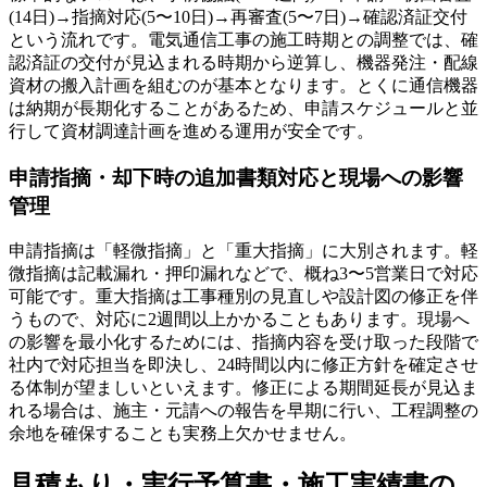
(14日)→指摘対応(5〜10日)→再審査(5〜7日)→確認済証交付
という流れです。電気通信工事の施工時期との調整では、確
認済証の交付が見込まれる時期から逆算し、機器発注・配線
資材の搬入計画を組むのが基本となります。とくに通信機器
は納期が長期化することがあるため、申請スケジュールと並
行して資材調達計画を進める運用が安全です。
申請指摘・却下時の追加書類対応と現場への影響
管理
申請指摘は「軽微指摘」と「重大指摘」に大別されます。軽
微指摘は記載漏れ・押印漏れなどで、概ね3〜5営業日で対応
可能です。重大指摘は工事種別の見直しや設計図の修正を伴
うもので、対応に2週間以上かかることもあります。現場へ
の影響を最小化するためには、指摘内容を受け取った段階で
社内で対応担当を即決し、24時間以内に修正方針を確定させ
る体制が望ましいといえます。修正による期間延長が見込ま
れる場合は、施主・元請への報告を早期に行い、工程調整の
余地を確保することも実務上欠かせません。
見積もり・実行予算書・施工実績書の