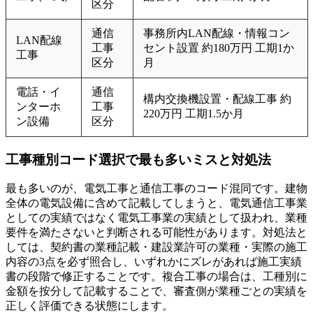
区分
通信
事務所内LAN配線・情報コン
LAN配線
工事
セント設置 約180万円 工期1か
工事
区分
月
電話・イ
通信
構内交換機設置・配線工事 約
ンターホ
工事
220万円 工期1.5か月
ン設備
区分
工事種別コード選択で最も多いミスと対処法
最も多いのが、電気工事と通信工事のコード混同です。建物
全体の電気設備に含めて記載してしまうと、電気通信工事業
としての実績ではなく電気工事業の実績として扱われ、業種
要件を満たさないと判断される可能性があります。対処法と
しては、契約書の業種記載・建設業許可の業種・実際の施工
内容の3点を必ず照合し、いずれかにズレがあれば施工実績
書の段階で修正することです。複合工事の場合は、工種別に
金額を按分して記載することで、審査側が業種ごとの実績を
正しく評価できる状態にします。