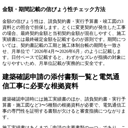
金額・期間記載の信ぴょう性チェック方法
金額の信ぴょう性は、請負契約書・実行予算書・竣工図の3
資料との照合で担保します。とくに変更契約が発生した工事
の場合、最終契約金額と当初契約金額が混在しやすく、施工
実績書には最終確定金額を記載するのが原則です。期間につ
いては、契約書記載の工期と施工体制台帳の期間を一致さ
せ、月単位で「2026年4月〜2026年6月」のように記載しま
す。日付ベースで記載すると、わずかなズレが指摘の対象に
なりやすいため、月単位記載が実務的に安全です。
建築確認申請の添付書類一覧と電気通
信工事に必要な根拠資料
建築確認申請時には施工実績書のほか、請負契約書・実行予
算書・施工図など3〜5種類の根拠資料が必要で、電気通信工
事の専門性を証明する書類が欠けると審査指摘につながりま
す。
施工実績書はあくまで「申請の主要書類の一つ」であり、こ