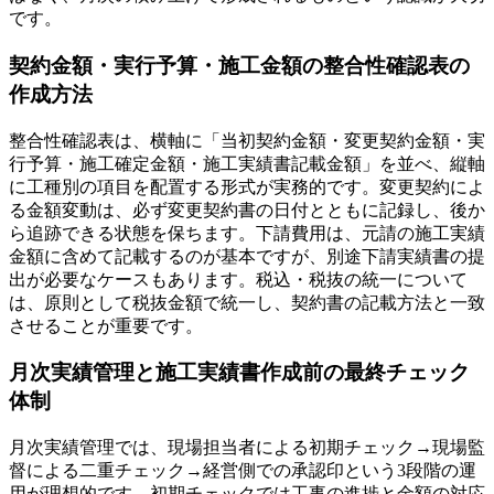
です。
契約金額・実行予算・施工金額の整合性確認表の
作成方法
整合性確認表は、横軸に「当初契約金額・変更契約金額・実
行予算・施工確定金額・施工実績書記載金額」を並べ、縦軸
に工種別の項目を配置する形式が実務的です。変更契約によ
る金額変動は、必ず変更契約書の日付とともに記録し、後か
ら追跡できる状態を保ちます。下請費用は、元請の施工実績
金額に含めて記載するのが基本ですが、別途下請実績書の提
出が必要なケースもあります。税込・税抜の統一について
は、原則として税抜金額で統一し、契約書の記載方法と一致
させることが重要です。
月次実績管理と施工実績書作成前の最終チェック
体制
月次実績管理では、現場担当者による初期チェック→現場監
督による二重チェック→経営側での承認印という3段階の運
用が理想的です。初期チェックでは工事の進捗と金額の対応