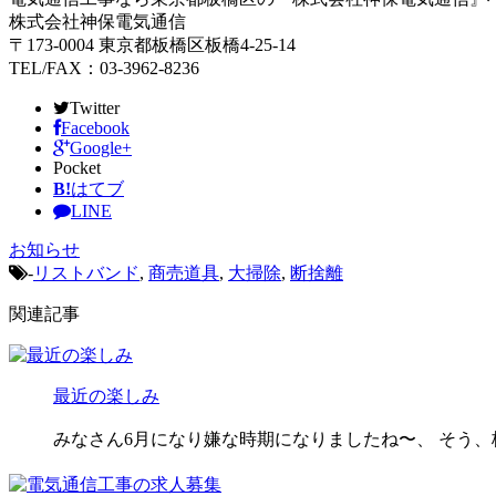
株式会社神保電気通信
〒173-0004 東京都板橋区板橋4-25-14
TEL/FAX：03-3962-8236
Twitter
Facebook
Google+
Pocket
B!
はてブ
LINE
お知らせ
-
リストバンド
,
商売道具
,
大掃除
,
断捨離
関連記事
最近の楽しみ
みなさん6月になり嫌な時期になりましたね〜、 そう、梅