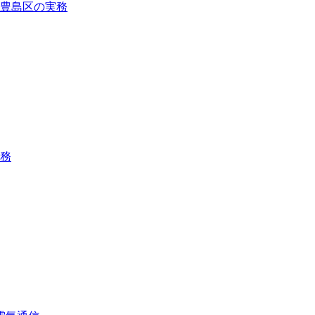
豊島区の実務
務