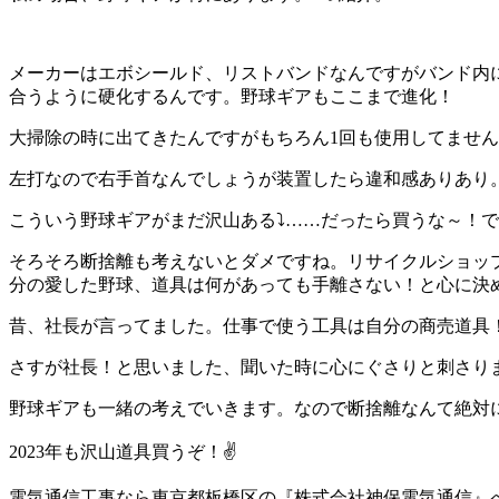
メーカーはエボシールド、リストバンドなんですがバンド内
合うように硬化するんです。野球ギアもここまで進化！
大掃除の時に出てきたんですがもちろん1回も使用してません
左打なので右手首なんでしょうが装置したら違和感ありあり
こういう野球ギアがまだ沢山ある⤵️……だったら買うな～！
そろそろ断捨離も考えないとダメですね。リサイクルショッ
分の愛した野球、道具は何があっても手離さない！と心に決
昔、社長が言ってました。仕事で使う工具は自分の商売道具
さすが社長！と思いました、聞いた時に心にぐさりと刺さり
野球ギアも一緒の考えでいきます。なので断捨離なんて絶対
2023年も沢山道具買うぞ！✌️
電気通信工事なら東京都板橋区の『株式会社神保電気通信』