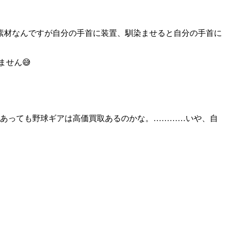
素材なんですが自分の手首に装置、馴染ませると自分の手首に
せん😅
にあっても野球ギアは高価買取あるのかな。…………いや、自