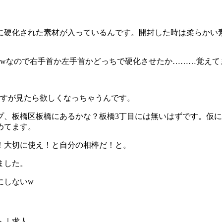
に硬化された素材が入っているんです。開封した時は柔らかい
wなので右手首か左手首かどっちで硬化させたか………覚えてま
。
ですが見たら欲しくなっちゃうんです。
プ、板橋区板橋にあるかな？板橋3丁目には無いはずです。仮
めてます。
！大切に使え！と自分の相棒だ！と。
ました。
にしないw
へ｜求人